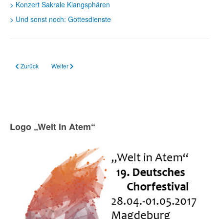
> Konzert Sakrale Klangsphären
> Und sonst noch: Gottesdienste
Vorheriger Beitrag: Vokalconsort Osnabrück
Nächster Beitrag: Vokalensemble Raggio di Sol
Zurück
Weiter
Logo „Welt in Atem“