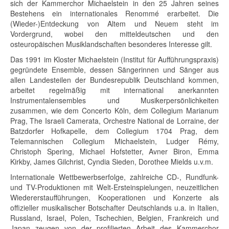
sich der Kammerchor Michaelstein in den 25 Jahren seines
Bestehens ein internationales Renommé erarbeitet. Die
(Wieder-)Entdeckung von Altem und Neuem steht im
Vordergrund, wobei den mitteldeutschen und den
osteuropäischen Musiklandschaften besonderes Interesse gilt.
Das 1991 im Kloster Michaelstein (Institut für Aufführungspraxis)
gegründete Ensemble, dessen Sängerinnen und Sänger aus
allen Landesteilen der Bundesrepublik Deutschland kommen,
arbeitet regelmäßig mit international anerkannten
Instrumentalensembles und Musikerpersönlichkeiten
zusammen, wie dem Concerto Köln, dem Collegium Marianum
Prag, The Israeli Camerata, Orchestre National de Lorraine, der
Batzdorfer Hofkapelle, dem Collegium 1704 Prag, dem
Telemannischen Collegium Michaelstein, Ludger Rémy,
Christoph Spering, Michael Hofstetter, Avner Biron, Emma
Kirkby, James Gilchrist, Cyndia Sieden, Dorothee Mields u.v.m.
Internationale Wettbewerbserfolge, zahlreiche CD-, Rundfunk-
und TV-Produktionen mit Welt-Ersteinspielungen, neuzeitlichen
Wiedererstaufführungen, Kooperationen und Konzerte als
offizieller musikalischer Botschafter Deutschlands u.a. in Italien,
Russland, Israel, Polen, Tschechien, Belgien, Frankreich und
Japan zeugen von der profilierten Arbeit des Kammerchor