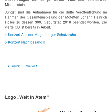
Michaelstein.
Jüngst sind die Aufnahmen für die dritte Veröffentlichung im
Rahmen der Gesamteinspielung der Motetten Johann Heinrich
Rolles zu dessen 300. Geburtstag 2016 beendet worden. Die
vierte CD ist bereits in Arbeit.
> Konzert Aus der Magdeburger Schatztruhe
> Konzert Nachtgesang II
Vorheriger Beitrag: Kammerchor der TU Ilmenau
Nächster Beitrag: Kinder- und Jugendchor Magdeburg
Zurück
Weiter
Logo „Welt in Atem“